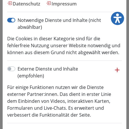
Diversity Management
Datenschutz
Impressum
me
Notwendige Dienste und Inhalte (nicht
Monika Häußler-Sczepan
abwählbar)
Stipendium
Die Cookies in dieser Kategorie sind für die
fehlerfreie Nutzung unserer Website notwendig und
können aus diesem Grund nicht abgewählt werden.
me
Externe Dienste und Inhalte
(empfohlen)
Für einige Funktionen nutzen wir die Dienste
externer Partner:innen. Das dient in erster Linie
Previous
Next
dem Einbinden von Videos, interaktiven Karten,
Formularen und Live-Chats. Es erweitert und
Monika Häußler-Sczepan trifft die aktuelle
verbessert die Funktionalität der Seite.
Stipendiatin des „Monika-Häußler-Sczepan-
Stipendiums“, Mirjam Werner.