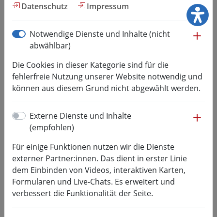
Hochschul­kommunikation
Datenschutz
Impressum
me
Notwendige Dienste und Inhalte (nicht
EURECA-PRO: Freiberg
abwählbar)
Colloquium of Young
Die Cookies in dieser Kategorie sind für die
Researchers
fehlerfreie Nutzung unserer Website notwendig und
können aus diesem Grund nicht abgewählt werden.
Mo, 08.06.2026
-
Fr, 12.06.2026
"Responsible Consumption and Production in the
me
Externe Dienste und Inhalte
Use of the Earth's Resources"
ist das Thema des von
(empfohlen)
der European University on Responsible Consumption
Für einige Funktionen nutzen wir die Dienste
and Production (EURECA-PRO) organisierten
externer Partner:innen. Das dient in erster Linie
Kolloquiums, das sich mit aktuellen sozial-, umwelt-,
dem Einbinden von Videos, interaktiven Karten,
wirtschafts- und ingenieurwissenschaftlichen
Formularen und Live-Chats. Es erweitert und
Fragestellungen entlang der Wertschöpfungskette –
verbessert die Funktionalität der Seite.
und des Kreislaufs – von Rohstoffen befasst.
Das Kolloquium soll einen bewussten und anregenden