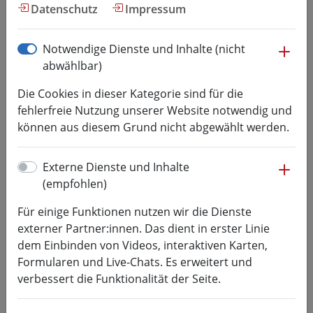
Hochschul­kommunikation
Datenschutz
Impressum
me
Notwendige Dienste und Inhalte (nicht
Corporate Design
abwählbar)
Der Bereich Corporate Design (CD) der
Die Cookies in dieser Kategorie sind für die
Hochschulkommunikation ist verantwortlich
fehlerfreie Nutzung unserer Website notwendig und
für das einheitliche und professionelle
können aus diesem Grund nicht abgewählt werden.
Erscheinungsbild der Hochschule Mittweida in allen
Print- und digitalen Medien.
me
Externe Dienste und Inhalte
(empfohlen)
Der Bereich CD entwickelt und koordiniert das visuelle
Auftreten der Hochschule Mittweida und setzt es in
Für einige Funktionen nutzen wir die Dienste
allen Kommunikationsmaßnahmen zur Präsentation
externer Partner:innen. Das dient in erster Linie
um.
dem Einbinden von Videos, interaktiven Karten,
Für die Arbeit der Fakultäten, Institute und des
Formularen und Live-Chats. Es erweitert und
Hochschulmanagements stellen wir Vorlagen zur
verbessert die Funktionalität der Seite.
Verfügung. Zudem beraten wir zu konkreten
Kommunikationsmitteln und wie sie am besten