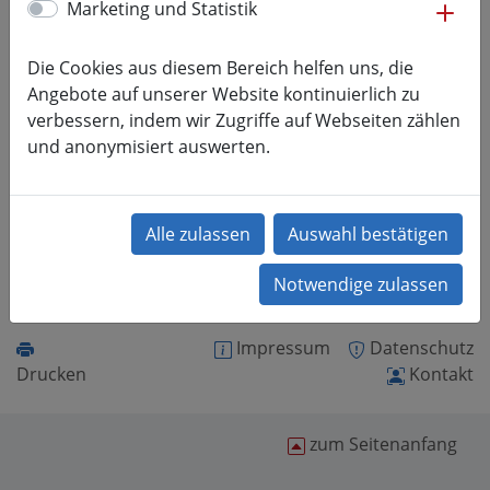
me
Marketing und Statistik
Ihre Veranstaltung steht noch nicht im Kalender? Dann
Die Cookies aus diesem Bereich helfen uns, die
teilen Sie uns Ihre Veranstaltung
hier
mit.
Angebote auf unserer Website kontinuierlich zu
verbessern, indem wir Zugriffe auf Webseiten zählen
M.Sc.
und anonymisiert auswerten.
Manuela Pfeifer-Geißler
Hochschulkommunikation
+49 (0) 3727 58 1251
events@hs-mittweida.de
Impressum
Datenschutz
Drucken
Kontakt
zum Seitenanfang