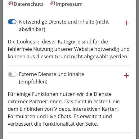
Hochschul­kommunikation
Datenschutz
Impressum
me
Notwendige Dienste und Inhalte (nicht
MFMW – International Night
abwählbar)
Di, 09.06.2026, 19:00 Uhr - 23:00 Uhr
Die Cookies in dieser Kategorie sind für die
fehlerfreie Nutzung unserer Website notwendig und
Weitere Informationen folgen.
können aus diesem Grund nicht abgewählt werden.
Kategorie:
Top-Veranstaltung, Fakultät Medien,
me
Externe Dienste und Inhalte
International, HSMW Veranstaltung, Studierende,
(empfohlen)
Mitarbeiter,
Für einige Funktionen nutzen wir die Dienste
Ort:
MiTTmachGarten | Rochlitzer Str. 43 | 09648
externer Partner:innen. Das dient in erster Linie
Mittweida
dem Einbinden von Videos, interaktiven Karten,
Formularen und Live-Chats. Es erweitert und
Termin importieren:
iCalendar
verbessert die Funktionalität der Seite.
Zurück zur Übersicht