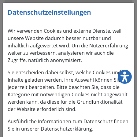
Visuelle
Assistenzsoftware
Datenschutzeinstellungen
öffnen.
Mit
Wir verwenden Cookies und externe Dienste, weil
der
unsere Website dadurch besser nutzbar und
Tastatur
inhaltlich aufgewertet wird. Um die Nutzererfahrung
erreichbar
weiter zu verbessern, analysieren wir auch die
über
Zugriffe, natürlich anonymisiert.
ALT
+
Sie entscheiden dabei selbst, welche Cookies und
1
Inhalte geladen werden. Ihre Auswahl können Sie
jederzeit bearbeiten. Bitte beachten Sie, dass die
Kategorie mit notwendigen Cookies nicht abgewählt
werden kann, da diese für die Grundfunktionalität
der Website erforderlich sind.
HSMW
Ausführliche Informationen zum Datenschutz finden
Sie in unserer Datenschutzerklärung.