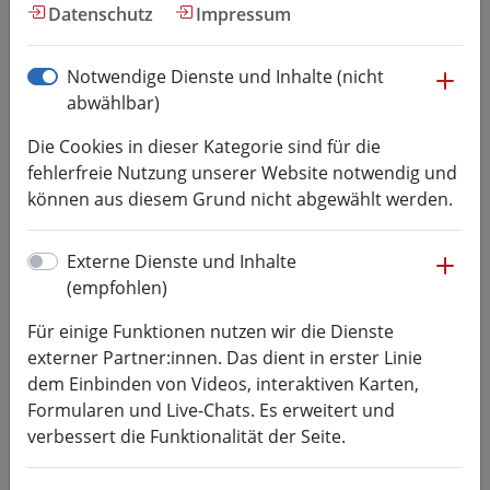
Hochschul­kommunikation
Datenschutz
Impressum
me
Notwendige Dienste und Inhalte (nicht
Pressearchiv
abwählbar)
Tausend Sterne sind ein
Die Cookies in dieser Kategorie sind für die
Dom
fehlerfreie Nutzung unserer Website notwendig und
können aus diesem Grund nicht abgewählt werden.
23.12.2017
Kategorie:
HSMW-News, HSMW-Top-News
Mittweidaer Professor lud zum
me
Externe Dienste und Inhalte
adventlichen Mitsingen in die
(empfohlen)
Stadtkirche. Orgelverein bot Einblicke
Für einige Funktionen nutzen wir die Dienste
in das Innere der Orgel.
externer Partner:innen. Das dient in erster Linie
mehr lesen
dem Einbinden von Videos, interaktiven Karten,
Formularen und Live-Chats. Es erweitert und
Mittweida wird Vorreiter für
verbessert die Funktionalität der Seite.
maschinelles Lernen
18.12.2017