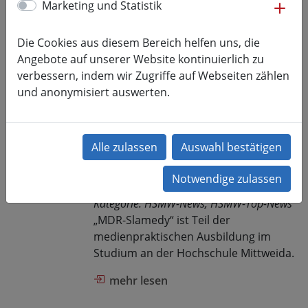
me
Marketing und Statistik
Kategorie:
HSMW-News, HSMW-Top-News
Neues Institut für Computational
Die Cookies aus diesem Bereich helfen uns, die
Intelligence und Maschinelles Lernen
Angebote auf unserer Website kontinuierlich zu
(SICIM) an der Hochschule Mittweida
verbessern, indem wir Zugriffe auf Webseiten zählen
gegründet
und anonymisiert auswerten.
mehr lesen
Live aus Mittweida –
Medienstudierende
produzieren MDR-Show
08.12.2017
Kategorie:
HSMW-News, HSMW-Top-News
„MDR-Slamedy“ ist Teil der
medienpraktischen Ausbildung im
Studium an der Hochschule Mittweida.
mehr lesen