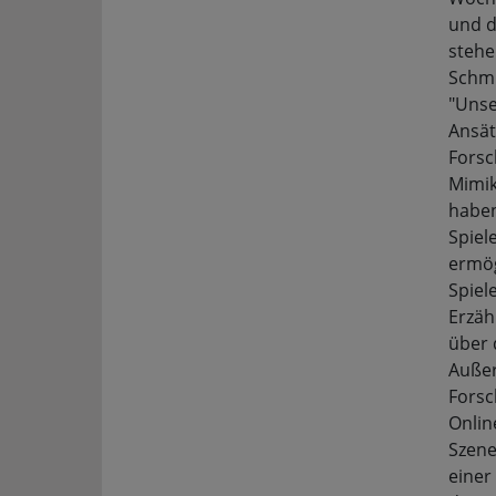
und d
stehe
Schmi
"Unse
Ansät
Forsc
Mimik
haben
Spiel
ermög
Spiel
Erzäh
über 
Außer
Forsc
Onlin
Szene
einer