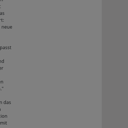
t
as
t:
n neue
passt
nd
er
en
."
n das
n
tion
mit