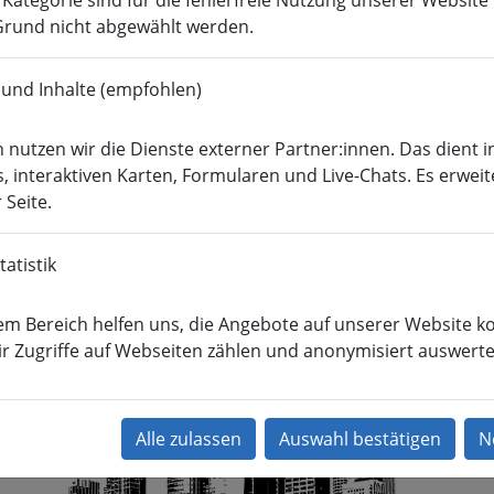
r Kategorie sind für die fehlerfreie Nutzung unserer Websit
rund nicht abgewählt werden.
Wirtschafts­ingenieur­
­
Soziale Arbeit
Med
wesen
 und Inhalte (empfohlen)
kommunikation
HSMW-News
Pressearchiv
 nutzen wir die Dienste externer Partner:innen. Das dient i
s ist das i-Tüpfelchen“
, interaktiven Karten, Formularen und Live-Chats. Es erweit
 Seite.
.2013
Biotechnologie, HSMW-News
atistik
eidaer Studenten sind mit ihrem Spiel „Urban Legend“ f
eutschen Computerspielepreis nominiert.
em Bereich helfen uns, die Angebote auf unserer Website ko
r Zugriffe auf Webseiten zählen und anonymisiert auswerte