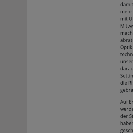
damit
mehr 
mit U
Mittw
macht
abrat
Optik
techn
unser
darau
Setti
die R
gebra
Auf E
werde
der St
haben
gesch