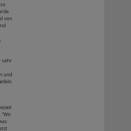
mso
urde
el von
end
,
 sehr
en und
eifeln
eizeit
. "Wir
twas
etzt