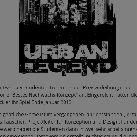
ittweidaer Studenten treten bei der Preisverleihung in der
orie "Bestes Nachwuchs-Konzept" an. Eingereicht hatten di
ckler ihr Spiel Ende Januar 2013.
eigentliche Game ist im vergangenen Jahr entstanden", erzä
s Tauscher, Projektleiter für Konzeption und Design. Für de
ewerb haben die Studenten dann in zwei sehr arbeitsinten
n eine eigene Demoversion erstellt. Wichtig sei es, die Ide