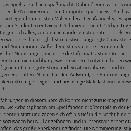
 das Spiel tatsächlich Spaß macht. Daher freuen wir uns u
über die Nominierung beim Computerspielepreis." Auch w
rban Legend zum ersten Mal ein derart groß angelegtes Spi
eidaer Studenten entwickelt. Schmieder meint: "Urban Leg
 eigentlich alles, von dem ich anderen Studentenprojekten
en würde: Es hat möglichst realistisch angelegte Charaktere
 und Animationen. Außerdem ist es voller experimenteller,
ischer Neuerungen, die ohne die Informatik-Studenten in
em Team nie machbar gewesen wären. Trotzdem haben wir
f geachtet, eine gute Story und ein atmosphärisch dichtes
ng zu erschaffen. All das hat den Aufwand, die Anforderung
isiken extrem gesteigert und uns einige Male fast zum Verzw
cht."
rfahrungen in diesem Bereich konnte nicht zurückgegriffen
n. Die Arbeitsphasen am Spiel fanden größtenteils in der Fr
udenten statt und zogen sich oft bis tief in die Nacht hinein
 sozusagen bei Null angefangen und in intensiver Arbeit e
affen, das große Anerkennung findet. Die Nominierung ist j