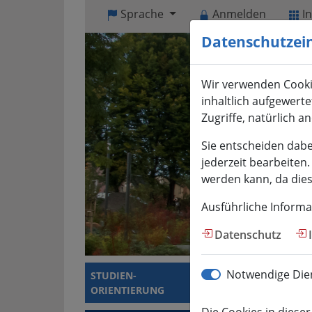
Visuelle
Sprache
Anmelden
I
Assistenzsoftware
Datenschutzei
öffnen.
Mit
der
Wir verwenden Cooki
Tastatur
inhaltlich aufgewert
erreichbar
Zugriffe, natürlich a
über
ALT
Sie entscheiden dabe
+
jederzeit bearbeiten
1
werden kann, da diese
Ausführliche Informa
Datenschutz
Notwendige Dien
STUDIEN­
STUDIERENDE
ORIENTIERUNG