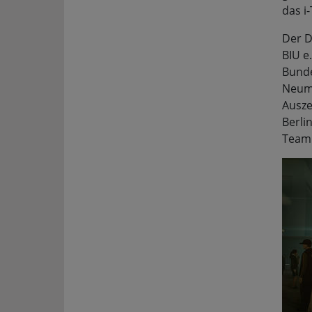
das i
Der D
BIU e
Bunde
Neuma
Ausze
Berli
Team 