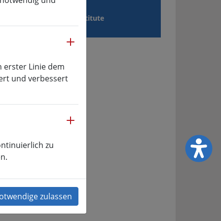
e notwendig und
ien
Institute
mehr
n erster Linie dem
ert und verbessert
Kontakt
mehr
ür
ntinuierlich zu
n.