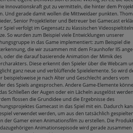
ie Innovationskraft gut zu vermitteln, die hinter dem Projek
n. Und gerade damit wollen die Mittweidaer punkten. Thom
eder, Senior Projektleiter und Betreuer bei Gamecast erklär
r Spiel verfolgt im Gegensatz zu klassischen Videospieltitel
ze. So wurden zum Beispiel viele Entwicklungen unserer
hungsgruppe in das Game implementiert: zum Beispiel die
erkennung, die wir zusammen mit dem Fraunhofer IIS ange
, oder die darauf basierende Animation der Mimik des
ercharakters. Diese erkennt den Spieler über die Webcam u
licht ganz neue und verblüffende Spielelemente. So wird d
er beispielsweise je nach Alter und Geschlecht anders vom
ler des Spiels angesprochen. Andere Game-Elemente könn
das Schließen der Augen oder ein Lächeln ausgelöst werden
dem flossen die Grundidee und die Ergebnisse des
hungsprojektes Gamecast in das Spiel mit ein. Dadurch kan
espiel verwendet werden, um aus den tatsächlich gespielte
n der Gamer einen Animationsfilm zu erstellen. Die Produk
 dazugehörigen Animationsepisode wird gerade zusammen 