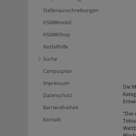
Stellenausschreibungen
HSMWmobil
HSMWShop
Notfallhilfe
Suche
Campusplan
Impressum
Die M
Kateg
Datenschutz
Entwi
Barrierefreiheit
"Das 
Kontakt
Tobia
Wettb
Woche