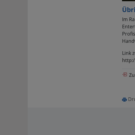
Übr
Im Ra
Enter
Profi
Handw
Link 
http
Zu
Dr