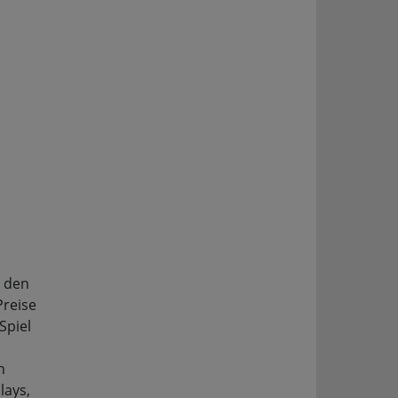
n den
Preise
Spiel
n
lays,