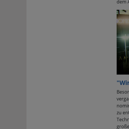
dem A
"Wi
Beson
verga
nomin
zu en
Techn
große