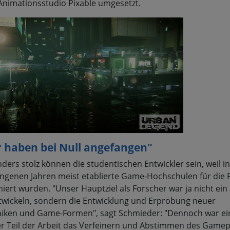
nimationsstudio Pixable umgesetzt.
r haben bei Null angefangen"
ders stolz können die studentischen Entwickler sein, weil i
ngenen Jahren meist etablierte Game-Hochschulen für die 
iert wurden. "Unser Hauptziel als Forscher war ja nicht ein 
twickeln, sondern die Entwicklung und Erprobung neuer
iken und Game-Formen", sagt Schmieder: "Dennoch war ei
r Teil der Arbeit das Verfeinern und Abstimmen des Gamep